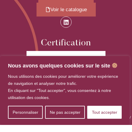
Voir le catalogue
Certification
Nous avons quelques cookies sur le site
Nous utilisons des cookies pour améliorer votre expérience
de navigation et analyser notre trafic.
En cliquant sur "Tout accepter", vous consentez à notre
utilisation des cookies.
La certification qualité a été délivrée au titre de
la catégorie d'action suivante :
ACTIONS DE FORMATION
Personnaliser
Ne pas accepter
Tout accepter
© 2025-2026 Laure Figoni｜Tous droits réservés｜
Plan du Site
｜
Mentions Légales
｜
CGV
｜Site rayonnant fait par
La Banlieusarde®