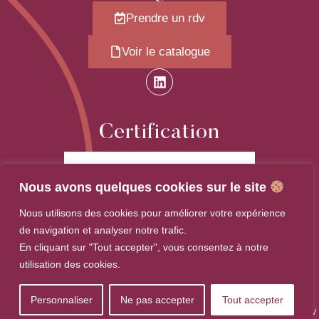
Prendre un rdv
Voir le catalogue
Certification
Nous avons quelques cookies sur le site
Nous utilisons des cookies pour améliorer votre expérience
de navigation et analyser notre trafic.
En cliquant sur "Tout accepter", vous consentez à notre
utilisation des cookies.
La certification qualité a été délivrée au titre de
la catégorie d'action suivante :
ACTIONS DE FORMATION
Personnaliser
Ne pas accepter
Tout accepter
© 2025-2026 Laure Figoni｜Tous droits réservés｜
Plan du Site
｜
Mentions Légales
｜
CGV